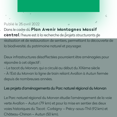
Publié le 25 avril 2022
Plan Avenir Montagnes Massif
Dans le cadre du
central
, l’heure est à la recherche de projets structurants de
réalisation et de restauration de sentiers, permettant la découverte de
la biodiversité, du patrimoine naturel et paysager.
Deux infrastructures désaffectées pourraient être aménagées pour
répondre à cet objectif :
- Le tacot du Morvan, qui a circulé au début du XXème siècle
- À l’Est du Morvan la ligne de train reliant Avallon à Autun fermée
depuis de nombreuses années.
Les projets d’aménagements du Parc naturel régional du Morvan
Le Parc naturel régional du Morvan étudie l’aménagement de la voie
verte Avallon – Autun (79 km) et pour la mise en sentier des deux
voies historiques du Tacot : Corbigny – Précy-sous-Thil (92 km) et
Château-Chinon – Autun (50 km).