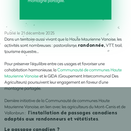
montagne partagée.
Publié le 21 décembre 2025
Dans un territoire aussi vivant que la Haute Maurienne Vanoise, les
randonnée,
activités sont nombreuses : pastoralisme,
VTT, trail,
tourisme équestre…
Pour préserver l’équilibre entre ces usages et favoriser une
cohabitation harmonieuse, la
Communauté de communes Haute
Maurienne Vanoise
et le GIDA (Groupement Intercommunal Des
Agriculteurs) poursuivent leur engagement en faveur d’une
montagne partagée.
Dernière initiative de la Communauté de communes Haute
Maurienne Vanoise, en lien avec les agriculteurs du Mont-Cenis et de
l’installation de passages canadiens
Vallonbrun :
adaptés aux randonneurs et vététistes
.
Le passage canadien ?