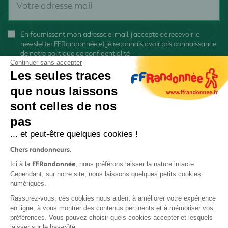
En fournissant mon adresse e-mail, j'accepte de recevoir la
newsletter FFRandonnée et je reconnais avoir pris connaissance
de
notre politique de confidentialité
Continuer sans accepter
Les seules traces
que nous laissons
sont celles de nos
S'inscrire
pas
... et peut-être quelques cookies !
Chers randonneurs,
FFRandonnée
Ici à la
, nous préférons laisser la nature intacte.
Cependant, sur notre site, nous laissons quelques petits cookies
numériques.
Mentions légales et CGU
Rassurez-vous, ces cookies nous aident à améliorer votre expérience
Protection des données
en ligne, à vous montrer des contenus pertinents et à mémoriser vos
Politique de confidentialité
préférences. Vous pouvez choisir quels cookies accepter et lesquels
laisser sur le bas-côté.