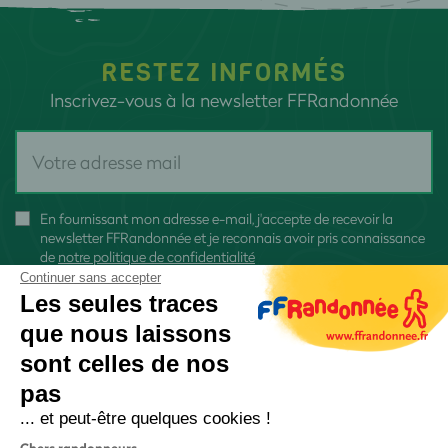
RESTEZ INFORMÉS
Inscrivez-vous à la newsletter FFRandonnée
En fournissant mon adresse e-mail, j'accepte de recevoir la
newsletter FFRandonnée et je reconnais avoir pris connaissance
de
notre politique de confidentialité
Continuer sans accepter
Les seules traces
que nous laissons
sont celles de nos
S'inscrire
pas
... et peut-être quelques cookies !