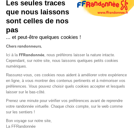
Les seules traces
que nous laissons
sont celles de nos
pas
S'inscrire
... et peut-être quelques cookies !
Chers randonneurs,
FFRandonnée
Ici à la
, nous préférons laisser la nature intacte.
Cependant, sur notre site, nous laissons quelques petits cookies
numériques.
Mentions légales et CGU
Rassurez-vous, ces cookies nous aident à améliorer votre expérience
Protection des données
en ligne, à vous montrer des contenus pertinents et à mémoriser vos
préférences. Vous pouvez choisir quels cookies accepter et lesquels
Politique de confidentialité
laisser sur le bas-côté.
Prenez une minute pour vérifier vos préférences avant de reprendre
votre randonnée virtuelle. Chaque choix compte, sur le web comme
sur les sentiers !
Contact
Bon voyage sur notre site,
MonGR
La FFRandonnée
Déclaration de sinistre