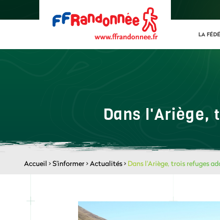
LA FÉD
Dans l'Ariège, 
Accueil
>
S'informer
>
Actualités
>
Dans l'Ariège, trois refuges ad