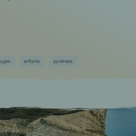
fuges
enfants
pyrénées