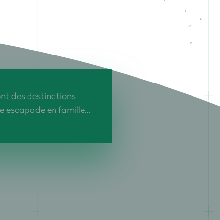
ont des destinations
ne escapade en famille…