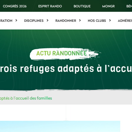
CONGRÈS 2026
ESPRIT RANDO
BOUTIQUE
MONGR
BÉ
ÉRATION
DISCIPLINES
RANDONNER
NOS CLUBS
ADHÉRE
ACTU RANDONNÉE
trois refuges adaptés à l’accu
aptés à l’accueil des familles