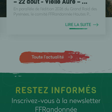
– 22 août - Vielle Aure – ...
En parallèle de l'édition 2026 du Grand Raid des
Pyrénées, le comité FFRandonnée Hautes P...
LIRE LA SUITE
Toute l’actualité
RESTEZ INFORMÉS
Inscrivez-vous à la newsletter
FFRandonnée