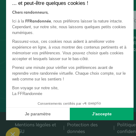
... et peut-être quelques cookies !
Chers randonneurs,
FFRandonnée
Ici à la
, nous préférons laisser la nature intacte.
Cependant, sur notre site, nous laissons quelques petits cookies
numériques.
En
Rassurez-vous, ces cookies nous aident à améliorer votre
FF
expérience en ligne, à vous montrer des contenus pertinents et à
co
mémoriser vos préférences. Vous pouvez choisir quels cookies
accepter et lesquels laisser sur le bas-côté.
Prenez une minute pour vérifier vos préférences avant de
reprendre votre randonnée virtuelle. Chaque choix compte, sur le
web comme sur les sentiers !
Bon voyage sur notre site,
La FFRandonnée
Consentements certifiés par
Je paramètre
J'accepte
Plateforme de Gestion du Consentement : Personnalisez vos Options
Axeptio consent
Mentions légales et
Protection des
Politique
Notre plateforme vous permet d'adapter et de gérer vos paramètres de c
CGU
données
confident