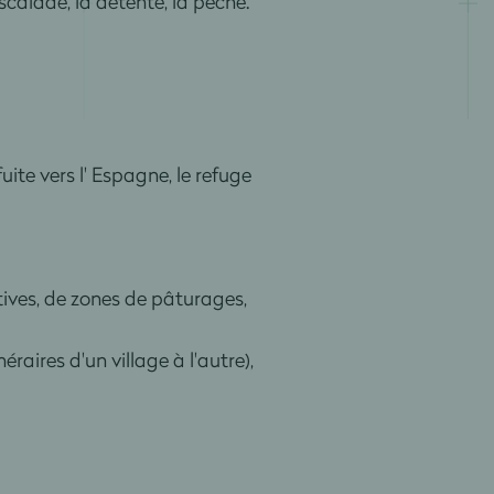
escalade, la détente, la pêche.
ite vers l' Espagne, le refuge
tives, de zones de pâturages,
néraires d'un village à l'autre),