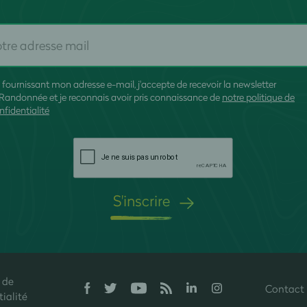
 fournissant mon adresse e-mail, j'accepte de recevoir la newsletter
Randonnée et je reconnais avoir pris connaissance de
notre politique de
nfidentialité
S'inscrire
 de
Contact
onfidentialité, en garantissant la conformité avec les réglementations. P
ialité