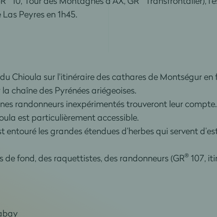
GR
10, Tour des Montagnes d'AX, GR
Transfrontalier), l'
e Las Peyres en 1h45.
u Chioula sur l'itinéraire des cathares de Montségur en fu
r la chaîne des Pyrénées ariégeoises.
jeunes randonneurs inexpérimentés trouveront leur compte.
oula est particulièrement accessible.
est entouré les grandes étendues d’herbes qui servent d’es
®
rs de fond, des raquettistes, des randonneurs (GR
107, iti
xabay