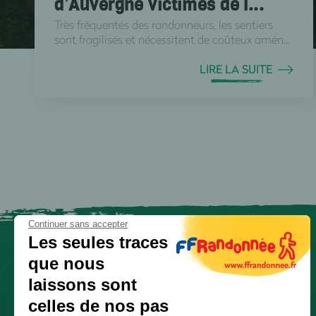
d’Auvergne victimes de l...
Très fréquentés des randonneurs, les sentiers
sont fragilisés et nécessitent de coûteux amén...
LIRE LA SUITE
Continuer sans accepter
Les seules traces
que nous
laissons sont
celles de nos pas