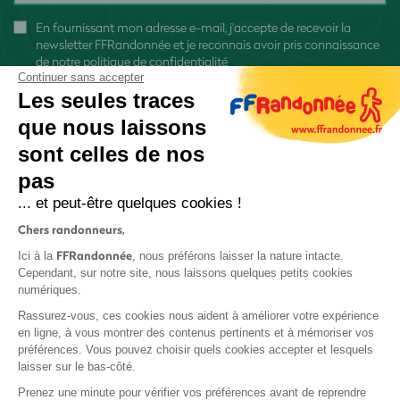
En fournissant mon adresse e-mail, j'accepte de recevoir la
newsletter FFRandonnée et je reconnais avoir pris connaissance
de
notre politique de confidentialité
Continuer sans accepter
Les seules traces
que nous laissons
sont celles de nos
S'inscrire
pas
... et peut-être quelques cookies !
Chers randonneurs,
FFRandonnée
Ici à la
, nous préférons laisser la nature intacte.
Cependant, sur notre site, nous laissons quelques petits cookies
numériques.
Mentions légales et CGU
Rassurez-vous, ces cookies nous aident à améliorer votre expérience
Protection des données
en ligne, à vous montrer des contenus pertinents et à mémoriser vos
Politique de confidentialité
préférences. Vous pouvez choisir quels cookies accepter et lesquels
laisser sur le bas-côté.
Prenez une minute pour vérifier vos préférences avant de reprendre