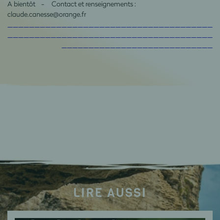
A bientôt - Contact et renseignements :
claude.canesse@orange.fr
______________________________________
______________________________________
____________________________
LIRE AUSSI