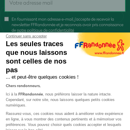
En fournissant mon adresse e-mail, j'accepte de recevoir la
newsletter FFRandonnée et je reconnais avoir pris connaissance
de
notre politique de confidentialité
Continuer sans accepter
Les seules traces
que nous laissons
sont celles de nos
S'inscrire
pas
... et peut-être quelques cookies !
Chers randonneurs,
FFRandonnée
Ici à la
, nous préférons laisser la nature intacte.
Cependant, sur notre site, nous laissons quelques petits cookies
numériques.
Mentions légales et CGU
Rassurez-vous, ces cookies nous aident à améliorer votre expérience
Protection des données
en ligne, à vous montrer des contenus pertinents et à mémoriser vos
Politique de confidentialité
préférences. Vous pouvez choisir quels cookies accepter et lesquels