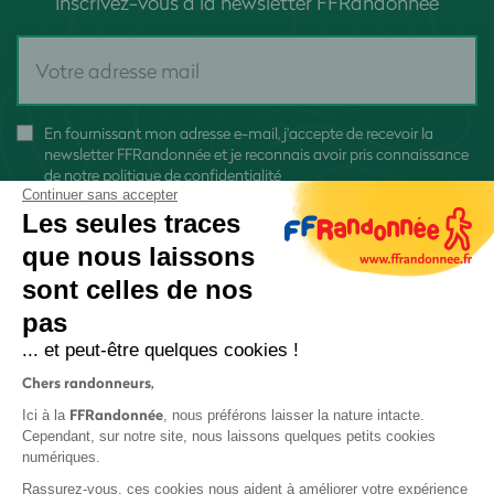
Inscrivez-vous à la newsletter FFRandonnée
En fournissant mon adresse e-mail, j'accepte de recevoir la
newsletter FFRandonnée et je reconnais avoir pris connaissance
de
notre politique de confidentialité
Continuer sans accepter
Les seules traces
que nous laissons
sont celles de nos
S'inscrire
pas
... et peut-être quelques cookies !
Chers randonneurs,
FFRandonnée
Ici à la
, nous préférons laisser la nature intacte.
Cependant, sur notre site, nous laissons quelques petits cookies
numériques.
Mentions légales et CGU
Rassurez-vous, ces cookies nous aident à améliorer votre expérience