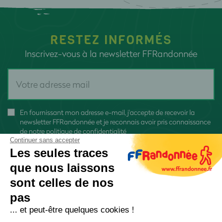
RESTEZ INFORMÉS
Inscrivez-vous à la newsletter FFRandonnée
En fournissant mon adresse e-mail, j'accepte de recevoir la
newsletter FFRandonnée et je reconnais avoir pris connaissance
de
notre politique de confidentialité
Continuer sans accepter
Les seules traces
que nous laissons
sont celles de nos
S'inscrire
pas
... et peut-être quelques cookies !