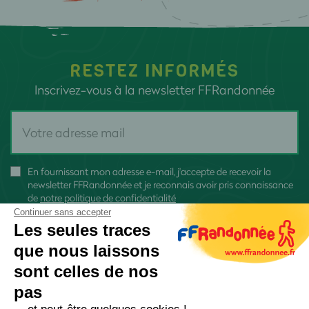
RESTEZ INFORMÉS
Inscrivez-vous à la newsletter FFRandonnée
En fournissant mon adresse e-mail, j'accepte de recevoir la
newsletter FFRandonnée et je reconnais avoir pris connaissance
de
notre politique de confidentialité
Continuer sans accepter
Les seules traces
que nous laissons
sont celles de nos
S'inscrire
pas