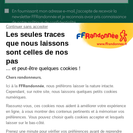
En fournissant mon adresse e-mail, j'accepte de recevoir la
newsletter FFRandonnée et je reconnais avoir pris connaissance
de
notre politique de confidentialité
Continuer sans accepter
Les seules traces
que nous laissons
sont celles de nos
pas
S'inscrire
... et peut-être quelques cookies !
Chers randonneurs,
FFRandonnée
Ici à la
, nous préférons laisser la nature intacte.
Cependant, sur notre site, nous laissons quelques petits cookies
numériques.
Mentions légales et CGU
Rassurez-vous, ces cookies nous aident à améliorer votre expérience
Protection des données
en ligne, à vous montrer des contenus pertinents et à mémoriser vos
préférences. Vous pouvez choisir quels cookies accepter et lesquels
Politique de confidentialité
laisser sur le bas-côté.
Prenez une minute pour vérifier vos préférences avant de reprendre