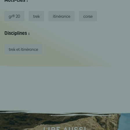
Mots-clés :
gr® 20
trek
itinérance
corse
Disciplines :
trek et itinérance
LIRE AUSSI