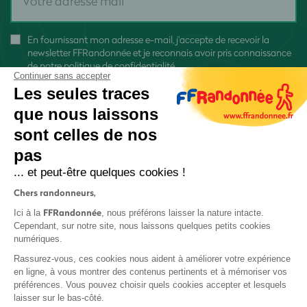
En fournissant mon adresse e-mail, j'accepte de recevoir la
newsletter FFRandonnée et je reconnais avoir pris connaissance
de
notre politique de confidentialité
Continuer sans accepter
Les seules traces
que nous laissons
sont celles de nos
pas
S'inscrire
... et peut-être quelques cookies !
Chers randonneurs,
FFRandonnée
Ici à la
, nous préférons laisser la nature intacte.
Cependant, sur notre site, nous laissons quelques petits cookies
numériques.
Mentions légales et CGU
Rassurez-vous, ces cookies nous aident à améliorer votre expérience
Protection des données
en ligne, à vous montrer des contenus pertinents et à mémoriser vos
préférences. Vous pouvez choisir quels cookies accepter et lesquels
Politique de confidentialité
laisser sur le bas-côté.