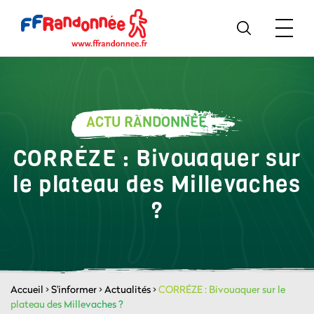
ACTU RANDONNÉE
CORRÉZE : Bivouaquer sur
le plateau des Millevaches
?
Accueil
>
S'informer
>
Actualités
>
CORRÉZE : Bivouaquer sur le
plateau des Millevaches ?