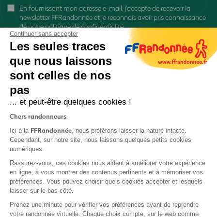
En fournissant mon adresse e-mail, j'accepte de recevoir la
newsletter FFRandonnée et je reconnais avoir pris connaissance
de
notre politique de confidentialité
Continuer sans accepter
Les seules traces
que nous laissons
sont celles de nos
pas
S'inscrire
... et peut-être quelques cookies !
Chers randonneurs,
FFRandonnée
Ici à la
, nous préférons laisser la nature intacte.
Cependant, sur notre site, nous laissons quelques petits cookies
numériques.
Mentions légales et CGU
Rassurez-vous, ces cookies nous aident à améliorer votre expérience
Protection des données
en ligne, à vous montrer des contenus pertinents et à mémoriser vos
préférences. Vous pouvez choisir quels cookies accepter et lesquels
Politique de confidentialité
laisser sur le bas-côté.
Prenez une minute pour vérifier vos préférences avant de reprendre
votre randonnée virtuelle. Chaque choix compte, sur le web comme