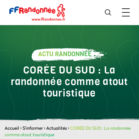
ACTU RANDONNÉE
CORÉE DU SUD : La
randonnée comme atout
touristique
Accueil
>
S'informer
>
Actualités
>
CORÉE DU SUD : La randonnée
comme atout touristique