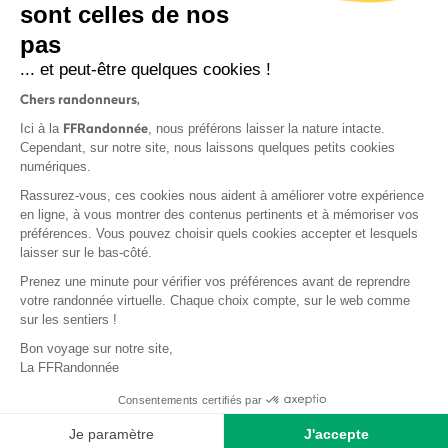
sont celles de nos
S'inscrire
pas
... et peut-être quelques cookies !
Chers randonneurs,
FFRandonnée
Ici à la
, nous préférons laisser la nature intacte.
Cependant, sur notre site, nous laissons quelques petits cookies
numériques.
Mentions légales et CGU
Rassurez-vous, ces cookies nous aident à améliorer votre expérience
Protection des données
en ligne, à vous montrer des contenus pertinents et à mémoriser vos
Politique de confidentialité
préférences. Vous pouvez choisir quels cookies accepter et lesquels
laisser sur le bas-côté.
Prenez une minute pour vérifier vos préférences avant de reprendre
votre randonnée virtuelle. Chaque choix compte, sur le web comme
sur les sentiers !
Contact
Bon voyage sur notre site,
MonGR
La FFRandonnée
Déclaration de sinistre
Consentements certifiés par
Base documentaire
Je paramètre
J'accepte