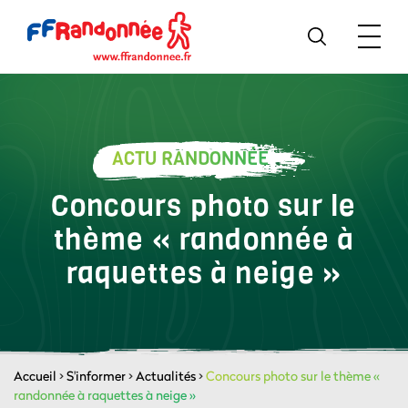
ACTU RANDONNÉE
Concours photo sur le
thème « randonnée à
raquettes à neige »
Accueil
>
S'informer
>
Actualités
>
Concours photo sur le thème «
randonnée à raquettes à neige »