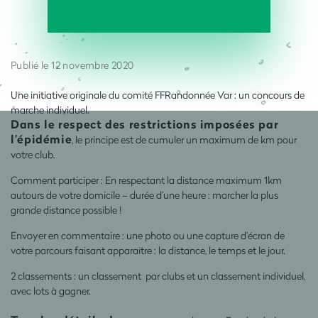
Publié le 12 novembre 2020
Une initiative originale du comité
FFRandonnée
Var : un c
oncours de
marche
individuel
.
D
ans le respect des restrictions imposées par
l’épidémie
, le principe est de cumuler un maximum de km pour
v
otre club.
Comment participer : En respectant la distance maximum 1km
autours de votre domicile – durée d’une heure : marcher la plus
grande distance possible !
Envoyer en commentaire : une photo ou une capture d’écran de
votre parcours faisant apparaitre : la distance, le temps et le jour.
2 classements : un
classement
par
clubs et
un
classement
individuel
,
avec
lots à gagner
.