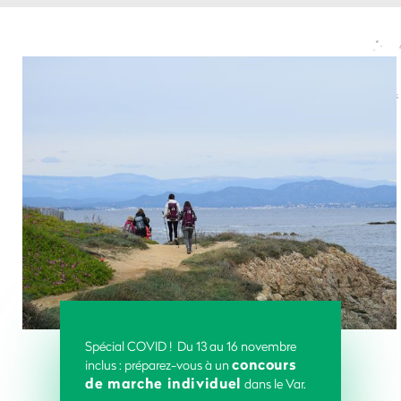
Spécial COVID ! Du 13 au 16 novembre
concours
inclus : préparez-vous à un
de marche individuel
dans le Var
.