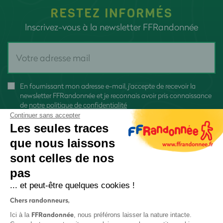
RESTEZ INFORMÉS
Inscrivez-vous à la newsletter FFRandonnée
En fournissant mon adresse e-mail, j'accepte de recevoir la
newsletter FFRandonnée et je reconnais avoir pris connaissance
de
notre politique de confidentialité
Continuer sans accepter
Les seules traces
que nous laissons
sont celles de nos
S'inscrire
pas
... et peut-être quelques cookies !
Chers randonneurs,
FFRandonnée
Ici à la
, nous préférons laisser la nature intacte.