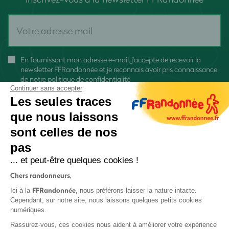
En fournissant mon adresse e-mail, j'accepte de recevoir la
newsletter FFRandonnée et je reconnais avoir pris connaissance
de
notre politique de confidentialité
Continuer sans accepter
Les seules traces
que nous laissons
sont celles de nos
S'inscrire
pas
... et peut-être quelques cookies !
Chers randonneurs,
FFRandonnée
Ici à la
, nous préférons laisser la nature intacte.
Cependant, sur notre site, nous laissons quelques petits cookies
numériques.
Mentions légales et CGU
Rassurez-vous, ces cookies nous aident à améliorer votre expérience