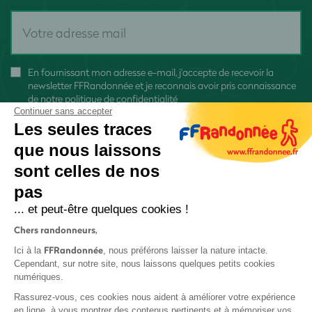
En fournissant mon adresse e-mail, j'accepte de recevoir la
newsletter FFRandonnée et je reconnais avoir pris connaissance
de
notre politique de confidentialité
Continuer sans accepter
Les seules traces
que nous laissons
sont celles de nos
S'inscrire
pas
... et peut-être quelques cookies !
Chers randonneurs,
FFRandonnée
Ici à la
, nous préférons laisser la nature intacte.
Cependant, sur notre site, nous laissons quelques petits cookies
numériques.
Mentions légales et CGU
Rassurez-vous, ces cookies nous aident à améliorer votre expérience
Protection des données
en ligne, à vous montrer des contenus pertinents et à mémoriser vos