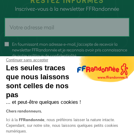
RESTEZ INFORMÉS
Inscrivez-vous à la newsletter FFRandonnée
En fournissant mon adresse e-mail, j'accepte de recevoir la
newsletter FFRandonnée et je reconnais avoir pris connaissance
de
notre politique de confidentialité
Continuer sans accepter
Les seules traces
que nous laissons
sont celles de nos
pas
S'inscrire
... et peut-être quelques cookies !
Chers randonneurs,
FFRandonnée
Ici à la
, nous préférons laisser la nature intacte.
Cependant, sur notre site, nous laissons quelques petits cookies
numériques.