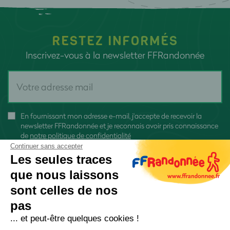
RESTEZ INFORMÉS
Inscrivez-vous à la newsletter FFRandonnée
En fournissant mon adresse e-mail, j'accepte de recevoir la
newsletter FFRandonnée et je reconnais avoir pris connaissance
de
notre politique de confidentialité
Continuer sans accepter
Les seules traces
que nous laissons
sont celles de nos
S'inscrire
pas
... et peut-être quelques cookies !