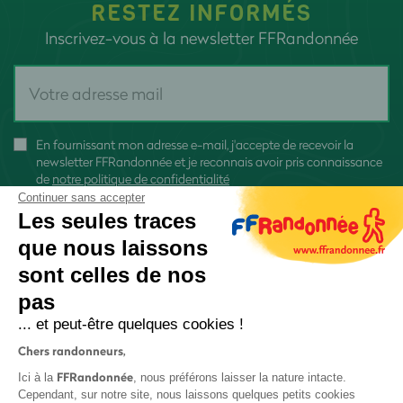
RESTEZ INFORMÉS
Inscrivez-vous à la newsletter FFRandonnée
En fournissant mon adresse e-mail, j'accepte de recevoir la
newsletter FFRandonnée et je reconnais avoir pris connaissance
de
notre politique de confidentialité
Continuer sans accepter
Les seules traces
que nous laissons
sont celles de nos
S'inscrire
pas
... et peut-être quelques cookies !
Chers randonneurs,
FFRandonnée
Ici à la
, nous préférons laisser la nature intacte.
Cependant, sur notre site, nous laissons quelques petits cookies