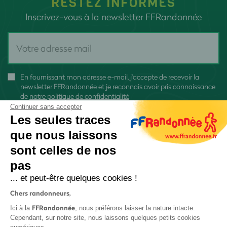
RESTEZ INFORMÉS
Inscrivez-vous à la newsletter FFRandonnée
En fournissant mon adresse e-mail, j'accepte de recevoir la
newsletter FFRandonnée et je reconnais avoir pris connaissance
de
notre politique de confidentialité
Continuer sans accepter
Les seules traces
que nous laissons
sont celles de nos
S'inscrire
pas
... et peut-être quelques cookies !
Chers randonneurs,
FFRandonnée
Ici à la
, nous préférons laisser la nature intacte.
Cependant, sur notre site, nous laissons quelques petits cookies