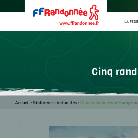
LA FÉD
Cinq rand
Accueil
>
S'informer
>
Actualités
>
Cinq randonnées en Europe acc