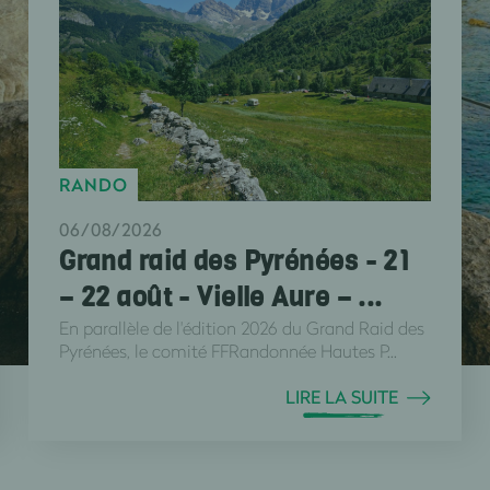
RANDO
06/08/2026
Grand raid des Pyrénées - 21
– 22 août - Vielle Aure – ...
En parallèle de l'édition 2026 du Grand Raid des
Pyrénées, le comité FFRandonnée Hautes P...
LIRE LA SUITE