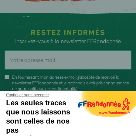
RESTEZ INFORMÉS
Inscrivez-vous à la newsletter FFRandonnée
En fournissant mon adresse e-mail, j'accepte de recevoir la
newsletter FFRandonnée et je reconnais avoir pris connaissance
de
notre politique de confidentialité
Continuer sans accepter
Les seules traces
que nous laissons
sont celles de nos
S'inscrire
pas