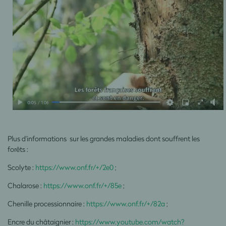
Plus d'informations sur les grandes maladies dont souffrent les
forêts :
Scolyte :
https://www.onf.fr/+/2e0
;
Chalarose :
https://www.onf.fr/+/85e
;
Chenille processionnaire :
https://www.onf.fr/+/82a
;
Encre du châtaignier :
https://www.youtube.com/watch?