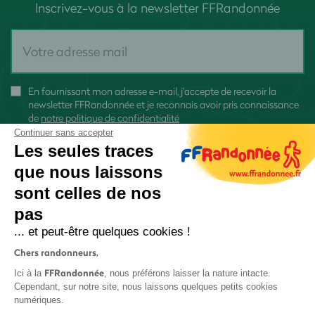
Inscrivez-vous à la newsletter FFRandonnée
En fournissant mon adresse e-mail, j'accepte de recevoir la
newsletter FFRandonnée et je reconnais avoir pris connaissance
de
notre politique de confidentialité
Continuer sans accepter
Les seules traces
que nous laissons
sont celles de nos
S'inscrire
pas
... et peut-être quelques cookies !
Chers randonneurs,
FFRandonnée
Ici à la
, nous préférons laisser la nature intacte.
Cependant, sur notre site, nous laissons quelques petits cookies
numériques.
Mentions légales et CGU