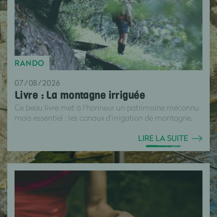
RANDO
07/08/2026
Livre : La montagne irriguée
Ce beau livre met à l’honneur un patrimoine méconnu
mais essentiel : les canaux d’irrigation de montagne.
LIRE LA SUITE