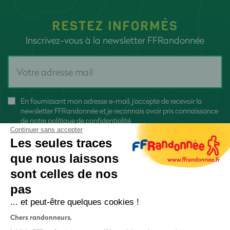
RESTEZ INFORMÉS
Inscrivez-vous à la newsletter FFRandonnée
En fournissant mon adresse e-mail, j'accepte de recevoir la
newsletter FFRandonnée et je reconnais avoir pris connaissance
de
notre politique de confidentialité
Continuer sans accepter
Les seules traces
que nous laissons
sont celles de nos
S'inscrire
pas
... et peut-être quelques cookies !
Chers randonneurs,