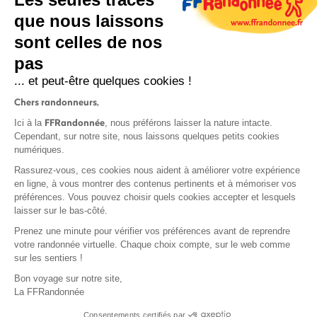
que nous laissons
sont celles de nos
pas
S'inscrire
... et peut-être quelques cookies !
Chers randonneurs,
FFRandonnée
Ici à la
, nous préférons laisser la nature intacte.
Cependant, sur notre site, nous laissons quelques petits cookies
numériques.
Mentions légales et CGU
Rassurez-vous, ces cookies nous aident à améliorer votre expérience
Protection des données
en ligne, à vous montrer des contenus pertinents et à mémoriser vos
préférences. Vous pouvez choisir quels cookies accepter et lesquels
Politique de confidentialité
laisser sur le bas-côté.
Prenez une minute pour vérifier vos préférences avant de reprendre
votre randonnée virtuelle. Chaque choix compte, sur le web comme
sur les sentiers !
Contact
Bon voyage sur notre site,
MonGR
La FFRandonnée
Déclaration de sinistre
Consentements certifiés par