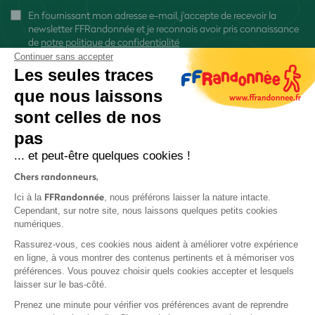
En fournissant mon adresse e-mail, j'accepte de recevoir la
newsletter FFRandonnée et je reconnais avoir pris connaissance
de
notre politique de confidentialité
Continuer sans accepter
Les seules traces
que nous laissons
sont celles de nos
S'inscrire
pas
... et peut-être quelques cookies !
Chers randonneurs,
FFRandonnée
Ici à la
, nous préférons laisser la nature intacte.
Cependant, sur notre site, nous laissons quelques petits cookies
numériques.
Mentions légales et CGU
Rassurez-vous, ces cookies nous aident à améliorer votre expérience
Protection des données
en ligne, à vous montrer des contenus pertinents et à mémoriser vos
Politique de confidentialité
préférences. Vous pouvez choisir quels cookies accepter et lesquels
laisser sur le bas-côté.
Prenez une minute pour vérifier vos préférences avant de reprendre