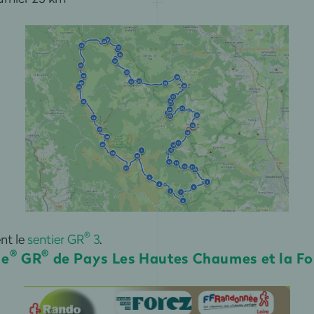
®
ent le
sentier GR
3
.
®
®
he
GR
de Pays Les Hautes Chaumes et la F