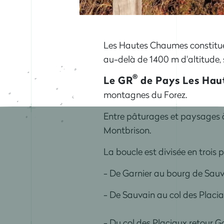
Les Hautes Chaumes constituent
au-delà de 1400 m d'altitude, 
®
Le GR
de Pays Les Hau
montagnes du Forez.
Entre pâturages et paysages à 
Montbrison.
La boucle est divisée en trois p
- De Garnier au bourg de Sauv
- De Sauvain au col des Placi
-
Du col des Placiaux retour G