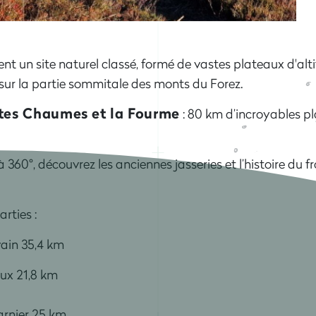
 un site naturel classé, formé de vastes plateaux d'alti
sur la partie sommitale des monts du Forez.
tes Chaumes et la Fourme
: 80 km d’incroyables 
360°, découvrez les anciennes jasseries et l’histoire du f
arties :
ain 35,4 km
aux 21,8 km
arnier 25 km