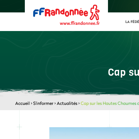
LA FÉD
Cap su
Accueil
>
S'informer
>
Actualités
>
Cap sur les Hautes Chaumes d