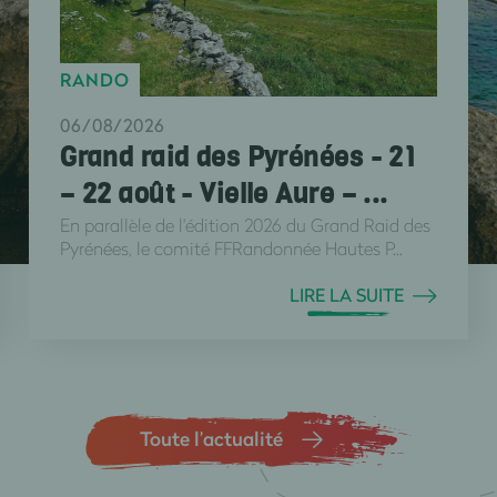
RANDO
06/08/2026
Grand raid des Pyrénées - 21
– 22 août - Vielle Aure – ...
En parallèle de l'édition 2026 du Grand Raid des
Pyrénées, le comité FFRandonnée Hautes P...
LIRE LA SUITE
Toute l’actualité