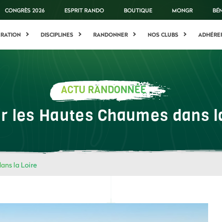
CONGRÈS 2026
ESPRIT RANDO
BOUTIQUE
MONGR
BÉ
ÉRATION
DISCIPLINES
RANDONNER
NOS CLUBS
ADHÉRE
ACTU RANDONNÉE
r les Hautes Chaumes dans l
ans la Loire