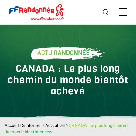
ACTU RANDONNÉE
CANADA : Le plus long
chemin du monde bientôt
achevé
Accueil
>
S'informer
>
Actualités
>
CANADA : Le plus long chemin
du monde bientôt achevé