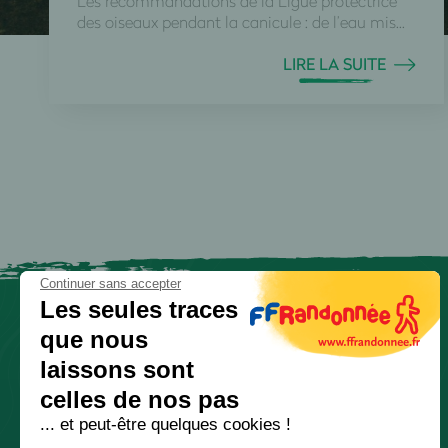
Les recommandations de la Ligue protectrice
des oiseaux pendant la canicule : de l’eau mis...
LIRE LA SUITE
Continuer sans accepter
Les seules traces
que nous
laissons sont
celles de nos pas
... et peut-être quelques cookies !