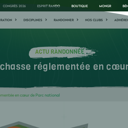
CONGRÈS 2026
ESPRIT RANDO
BOUTIQUE
MONGR
BÉ
ÉRATION
DISCIPLINES
RANDONNER
NOS CLUBS
ADHÉRE
ACTU RANDONNÉE
chasse réglementée en cœur 
mentée en cœur de Parc national