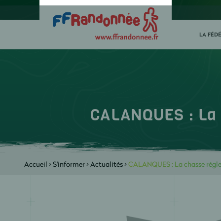
LA FÉD
CALANQUES : La 
Accueil
>
S'informer
>
Actualités
>
CALANQUES : La chasse régle