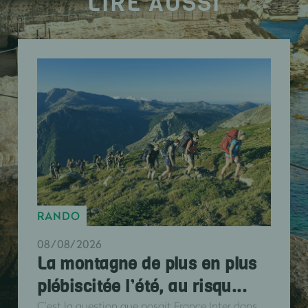
LIRE AUSSI
RANDO
08/08/2026
La montagne de plus en plus
plébiscitée l’été, au risqu...
C’est la question que posait France Inter dans