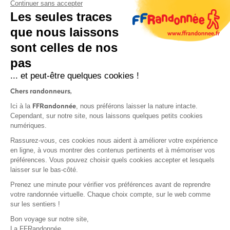
Continuer sans accepter
Les seules traces
que nous laissons
sont celles de nos
pas
S'inscrire
... et peut-être quelques cookies !
Chers randonneurs,
FFRandonnée
Ici à la
, nous préférons laisser la nature intacte.
Cependant, sur notre site, nous laissons quelques petits cookies
numériques.
Mentions légales et CGU
Rassurez-vous, ces cookies nous aident à améliorer votre expérience
Protection des données
en ligne, à vous montrer des contenus pertinents et à mémoriser vos
préférences. Vous pouvez choisir quels cookies accepter et lesquels
Politique de confidentialité
laisser sur le bas-côté.
Prenez une minute pour vérifier vos préférences avant de reprendre
votre randonnée virtuelle. Chaque choix compte, sur le web comme
sur les sentiers !
Contact
Bon voyage sur notre site,
MonGR
La FFRandonnée