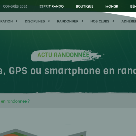
CONGRÈS 2026
ESPRIT RANDO
BOUTIQUE
MONGR
BÉ
ÉRATION
DISCIPLINES
RANDONNER
NOS CLUBS
ADHÉRE
ACTU RANDONNÉE
e, GPS ou smartphone en ran
 en randonnée ?