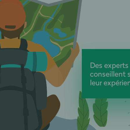
Des experts
conseillent 
leur expérien