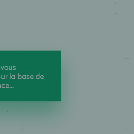
 vous
sur la base de
ce...