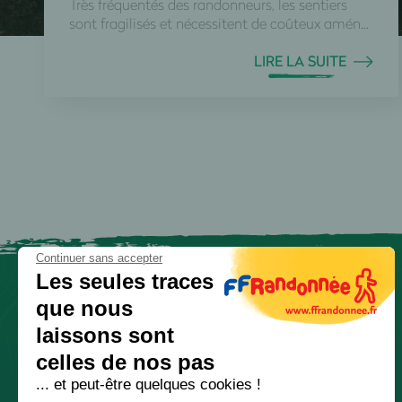
Très fréquentés des randonneurs, les sentiers
sont fragilisés et nécessitent de coûteux amén...
LIRE LA SUITE
Continuer sans accepter
Les seules traces
que nous
laissons sont
celles de nos pas
... et peut-être quelques cookies !