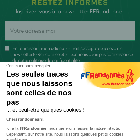
RESTEZ INFORMÉS
Inscrivez-vous à la newsletter FFRandonnée
En fournissant mon adresse e-mail, j'accepte de recevoir la
newsletter FFRandonnée et je reconnais avoir pris connaissance
de
notre politique de confidentialité
Continuer sans accepter
Les seules traces
que nous laissons
sont celles de nos
S'inscrire
pas
... et peut-être quelques cookies !
Chers randonneurs,
FFRandonnée
Ici à la
, nous préférons laisser la nature intacte.
Cependant, sur notre site, nous laissons quelques petits cookies