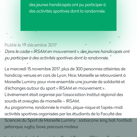
des jeunes handicapés ont pu participer à
des activités sportives dont la randonnée.
Publié le 19 décembre 2017
Dans le cadre « IRSAM en mouvement », des jeunes handicapés ont
pu participer à des activités sportives dont la randonnée.
Le mercredi 15 novembre 2017, plus de 300 personnes atteintes de
handicap venues en cars de Lyon, Nice, Marseille se retrouvaient à
Marseille Luminy pour vivre ensemble une journée de solidarité et
d’échanges autour du sport « IRSAM en mouvement » .
L’événement était organisé par l’association Institut régional des
sourds et aveugles de marseille – IRSAM.
Au programme, randonnée le matin, pique-nique et l’après-midi
activités sportives organisées par les étudiants de la Faculté des
Sciences du Sport de Marseille Luminy : sarbacane, king ball, football,
pétanque, rugby, boxe, parcours moteur.