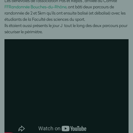
Les bénévoles de l’association Pas et Repas , affiliée au Comité
FFRandonnée Bouches-du-Rhône
, ont bâti deux parcours de
randonnée de 2 et 5km qu’ils ont ensuite balisé (et débalisé) avec les
étudiants de la Faculté des sciences du sport.
Ils étaient aussi présents le jour J tout le long des deux parcours pour
sécuriser le périmètre.