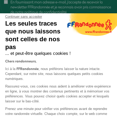
En fournissant mon adresse e-mail, j'accepte de recevoir la
newsletter FFRandonnée et je reconnais avoir pris connaissance
de
notre politique de confidentialité
Continuer sans accepter
Les seules traces
que nous laissons
sont celles de nos
S'inscrire
pas
... et peut-être quelques cookies !
Chers randonneurs,
FFRandonnée
Ici à la
, nous préférons laisser la nature intacte.
Cependant, sur notre site, nous laissons quelques petits cookies
numériques.
Mentions légales et CGU
Rassurez-vous, ces cookies nous aident à améliorer votre expérience
Protection des données
en ligne, à vous montrer des contenus pertinents et à mémoriser vos
Politique de confidentialité
préférences. Vous pouvez choisir quels cookies accepter et lesquels
laisser sur le bas-côté.
Prenez une minute pour vérifier vos préférences avant de reprendre
votre randonnée virtuelle. Chaque choix compte, sur le web comme