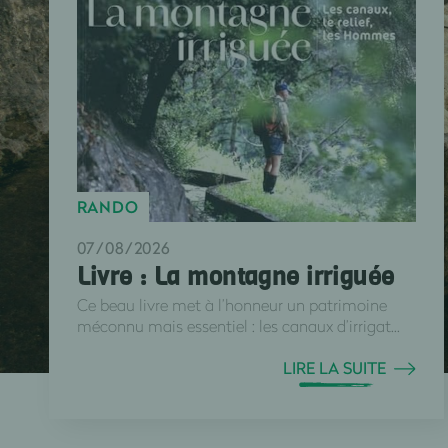
RANDO
07/08/2026
Livre : La montagne irriguée
Ce beau livre met à l’honneur un patrimoine
méconnu mais essentiel : les canaux d’irrigat...
LIRE LA SUITE