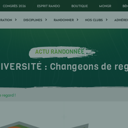
CONGRÈS 2026
ESPRIT RANDO
BOUTIQUE
MONGR
BÉ
ÉRATION
DISCIPLINES
RANDONNER
NOS CLUBS
ADHÉRE
ACTU RANDONNÉE
IVERSITÉ : Changeons de reg
 regard !