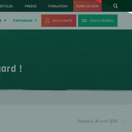
NÉVOLES
PRESSE
FORMATION
FAIRE UN DON
R
S'INFORMER
MON COMPTE
ESPACE FÉDÉRAL
ard !
Publié le 28 avril 2015