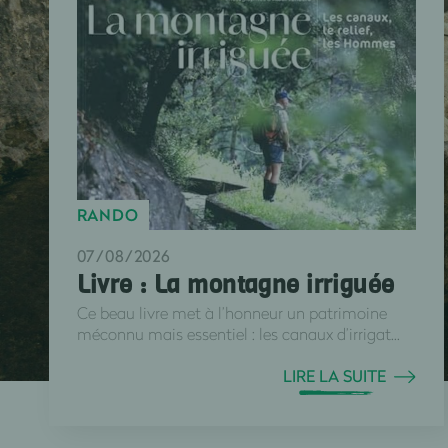
RANDO
07/08/2026
Livre : La montagne irriguée
Ce beau livre met à l’honneur un patrimoine
méconnu mais essentiel : les canaux d’irrigat...
LIRE LA SUITE