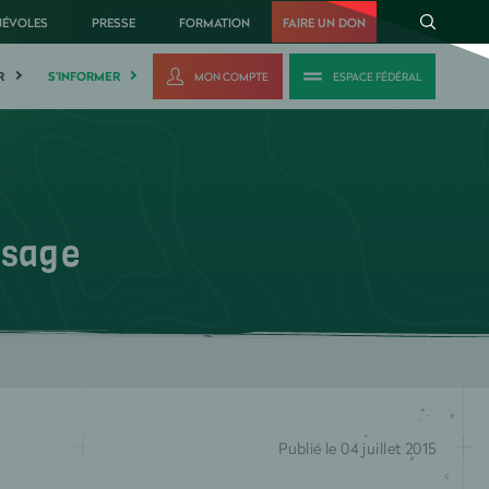
NÉVOLES
PRESSE
FORMATION
FAIRE UN DON
R
S'INFORMER
MON COMPTE
ESPACE FÉDÉRAL
isage
Publié le 04 juillet 2015