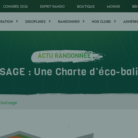
CONGRÈS 2026
ESPRIT RANDO
BOUTIQUE
MONGR
BÉ
ÉRATION
DISCIPLINES
RANDONNER
NOS CLUBS
ADHÉRE
ACTU RANDONNÉE
SAGE : Une Charte d’éco-bal
-balisage