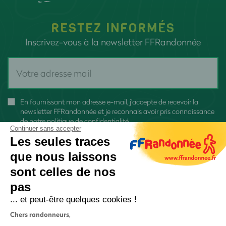
RESTEZ INFORMÉS
Inscrivez-vous à la newsletter FFRandonnée
En fournissant mon adresse e-mail, j'accepte de recevoir la
newsletter FFRandonnée et je reconnais avoir pris connaissance
de
notre politique de confidentialité
Continuer sans accepter
Les seules traces
que nous laissons
sont celles de nos
S'inscrire
pas
... et peut-être quelques cookies !
Chers randonneurs,