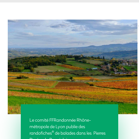
Le comité FFRandonnée
Rhône-
métropole de Lyon
publie des
®
randofiches
de balades dans les Pierres