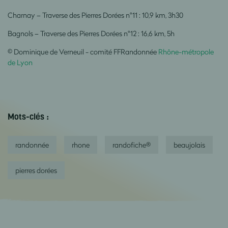
Charnay – Traverse des Pierres Dorées n°11
: 10,9 km, 3h30
Bagnols – Traverse des
P
ierres Dorées n°12
: 16,6 km, 5h
© Dominique de Verneuil - comité FFRandonnée
Rhône-métropole
de Lyon
Mots-clés :
randonnée
rhone
randofiche®
beaujolais
pierres dorées