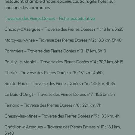
restaurant, chambre d’hôtes, épicerie, car, train, gîte, hôtel) sur
chacune des communes.
Traverses des Pierres Dorées – Fiche récapitulative
Chazay-d’Azergues – Traverse des Pierres Dorées n°1
: 18 km, 5h25
Marcy-sur-Anse – Traverse des Pierres Dorées n°2
: 18,3 km, 5h40
Pommiers – Traverse des Pierres Dorées n°3
: 17 km, 5h10
Pouilly-le-Monial – Traverse des Pierres Dorées n°4
: 20,2 km, 6h15
Theizé – Traverse des Pierres Dorées n°5
: 15,1 km, 4h50
Sainte-Paule – Traverse des Pierres Dorées n°6
: 13,5 km, 4h35
Le Bois-d’Oingt – Traverse des Pierres Dorées n°7
: 15,5 km, 5h
Ternand – Traverse des Pierres Dorées n°8
: 22,1 km, 7h
Chessy-les-Mines – Traverse des Pierres Dorées n°9
: 13,3 km, 4h
Châtillon-d’Azergues – Traverse des Pierres Dorées n°10
: 18,1 km,
5h40