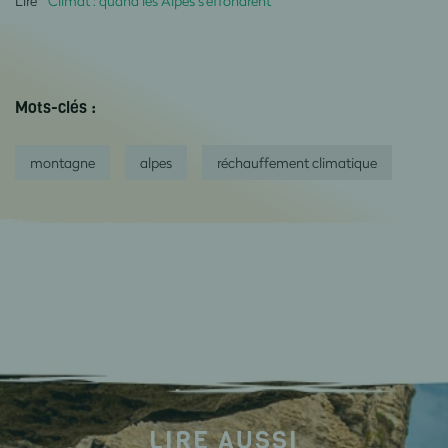
Lire “
Climat : quand les Alpes s’effondrent
"
Mots-clés :
montagne
alpes
réchauffement climatique
LIRE AUSSI