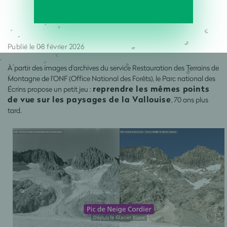
Publié le 08 février 2026
À partir des images d'archives du service Restauration des Terrains de
Montagne de l'ONF (Office National des Forêts), le Parc national des
reprendre les mêmes points
Écrins propose un petit jeu :
de vue sur les paysages de la Vallouise
, 70 ans plus
tard.