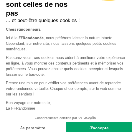
sont celles de nos
S'inscrire
pas
... et peut-être quelques cookies !
Chers randonneurs,
FFRandonnée
Ici à la
, nous préférons laisser la nature intacte.
Cependant, sur notre site, nous laissons quelques petits cookies
numériques.
Mentions légales et CGU
Rassurez-vous, ces cookies nous aident à améliorer votre expérience
Protection des données
en ligne, à vous montrer des contenus pertinents et à mémoriser vos
préférences. Vous pouvez choisir quels cookies accepter et lesquels
Politique de confidentialité
laisser sur le bas-côté.
Prenez une minute pour vérifier vos préférences avant de reprendre
votre randonnée virtuelle. Chaque choix compte, sur le web comme
sur les sentiers !
Contact
Bon voyage sur notre site,
MonGR
La FFRandonnée
Déclaration de sinistre
Consentements certifiés par
Base documentaire
Je paramètre
J'accepte