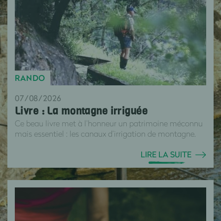
RANDO
07/08/2026
Livre : La montagne irriguée
Ce beau livre met à l’honneur un patrimoine méconnu
mais essentiel : les canaux d’irrigation de montagne.
LIRE LA SUITE