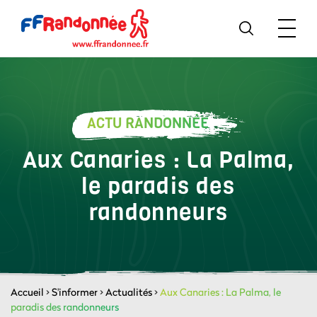
ACTU RANDONNÉE
Aux Canaries : La Palma,
le paradis des
randonneurs
Accueil
>
S'informer
>
Actualités
>
Aux Canaries : La Palma, le
paradis des randonneurs