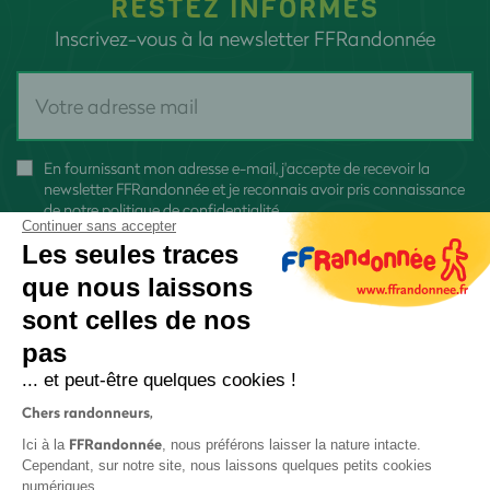
RESTEZ INFORMÉS
Inscrivez-vous à la newsletter FFRandonnée
En fournissant mon adresse e-mail, j'accepte de recevoir la
newsletter FFRandonnée et je reconnais avoir pris connaissance
de
notre politique de confidentialité
Continuer sans accepter
Les seules traces
que nous laissons
sont celles de nos
pas
S'inscrire
... et peut-être quelques cookies !
Chers randonneurs,
FFRandonnée
Ici à la
, nous préférons laisser la nature intacte.
Cependant, sur notre site, nous laissons quelques petits cookies
numériques.