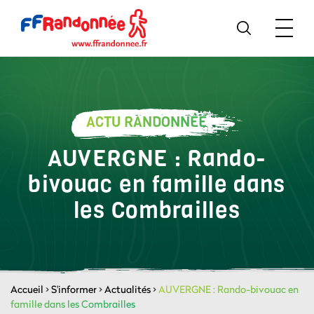
ACTU RANDONNÉE
AUVERGNE : Rando-
bivouac en famille dans
les Combrailles
Accueil
>
S'informer
>
Actualités
>
AUVERGNE : Rando-bivouac en
famille dans les Combrailles