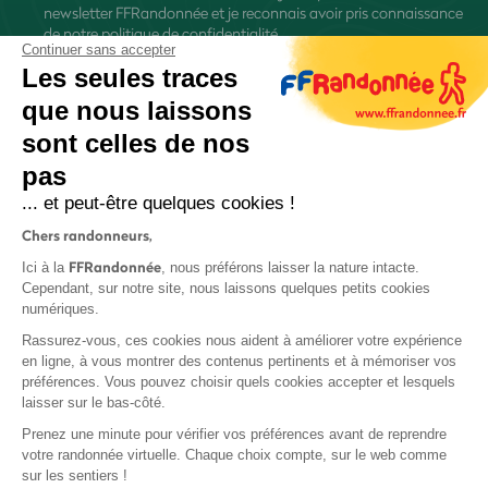
newsletter FFRandonnée et je reconnais avoir pris connaissance
de
notre politique de confidentialité
Continuer sans accepter
Les seules traces
que nous laissons
sont celles de nos
pas
S'inscrire
... et peut-être quelques cookies !
Chers randonneurs,
FFRandonnée
Ici à la
, nous préférons laisser la nature intacte.
Cependant, sur notre site, nous laissons quelques petits cookies
numériques.
Mentions légales et CGU
Rassurez-vous, ces cookies nous aident à améliorer votre expérience
Protection des données
en ligne, à vous montrer des contenus pertinents et à mémoriser vos
préférences. Vous pouvez choisir quels cookies accepter et lesquels
Politique de confidentialité
laisser sur le bas-côté.
Prenez une minute pour vérifier vos préférences avant de reprendre
votre randonnée virtuelle. Chaque choix compte, sur le web comme
sur les sentiers !
Contact