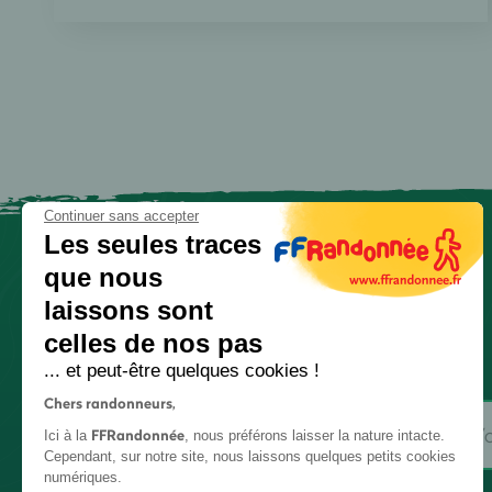
Continuer sans accepter
Les seules traces
que nous
laissons sont
celles de nos pas
... et peut-être quelques cookies !
Chers randonneurs,
FFRandonnée
Ici à la
, nous préférons laisser la nature intacte.
Cependant, sur notre site, nous laissons quelques petits cookies
numériques.