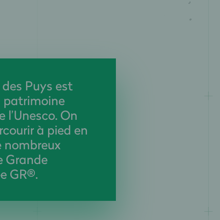
 des Puys est
u patrimoine
e l’Unesco. On
rcourir à pied en
e nombreux
de Grande
e GR®.