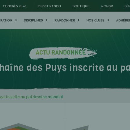
CONGRÈS 2026
ESPRIT RANDO
BOUTIQUE
MONGR
BÉ
ÉRATION
DISCIPLINES
RANDONNER
NOS CLUBS
ADHÉRE
ACTU RANDONNÉE
aîne des Puys inscrite au p
ys inscrite au patrimoine mondial