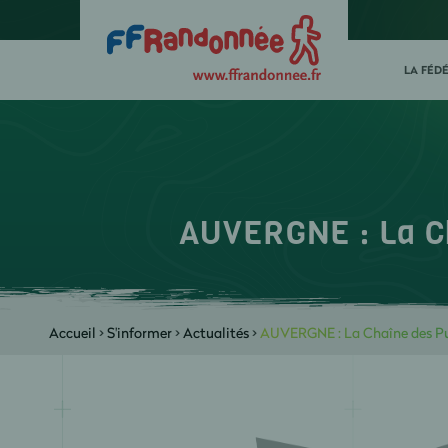
LA FÉD
AUVERGNE : La Ch
Accueil
>
S'informer
>
Actualités
>
AUVERGNE : La Chaîne des Pu