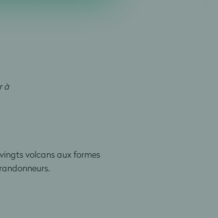
r à
e-vingts volcans aux formes
s randonneurs.