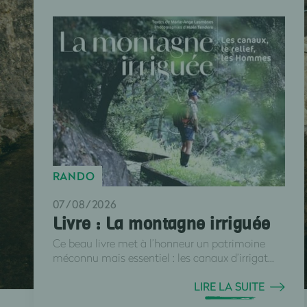
RANDO
07/08/2026
Livre : La montagne irriguée
Ce beau livre met à l’honneur un patrimoine
méconnu mais essentiel : les canaux d’irrigat...
LIRE LA SUITE