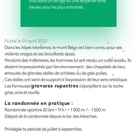
nuit dans un refuge ou une étape de onze
heures pour les plus entraînés.
Publié le 09 avril 2022
Dans les Alpes Maritimes, le mont Bégo est bien connu pour ses
violents orages et ses brouillards épais.
Pendant des millénaires, les hommes lui ont rendu un culte assidu. Ils
étaient impressionnés par l’environnement : des chapelets de lacs
entourés de grandes dalles de schistes ou de grès polies.
Ces dalles ont servi de support à l'expression de leur sens artistique.
gravures rupestres
Les fameuses
s'éparpillent sur la roche
grise, ocre et rouille.
La randonnée en pratique :
Randonnée sportive 20 km > 11 h > + 1 500 m / - 1 500 m
Départ de la randonnée depuis le lac des Mesches.
Privilégier la période de juillet à septembre.