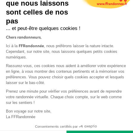
que nous laissons
sont celles de nos
pas
S'inscrire
... et peut-être quelques cookies !
Chers randonneurs,
FFRandonnée
Ici à la
, nous préférons laisser la nature intacte.
Cependant, sur notre site, nous laissons quelques petits cookies
numériques.
Mentions légales et CGU
Rassurez-vous, ces cookies nous aident à améliorer votre expérience
Protection des données
en ligne, à vous montrer des contenus pertinents et à mémoriser vos
préférences. Vous pouvez choisir quels cookies accepter et lesquels
Politique de confidentialité
laisser sur le bas-côté.
Prenez une minute pour vérifier vos préférences avant de reprendre
votre randonnée virtuelle. Chaque choix compte, sur le web comme
sur les sentiers !
Contact
Bon voyage sur notre site,
MonGR
La FFRandonnée
Déclaration de sinistre
Consentements certifiés par
Base documentaire