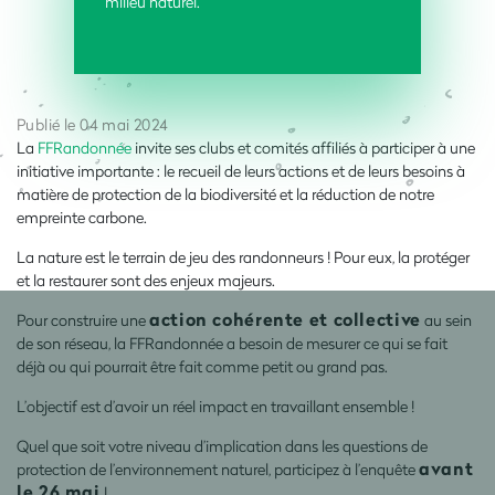
milieu naturel.
Publié le 04 mai 2024
La
FFRandonnée
invite ses clubs et comités affiliés à participer à une
initiative importante : le recueil de leurs actions et de leurs besoins à
matière de protection de la biodiversité et la réduction de notre
empreinte carbone.
La nature est le terrain de jeu des randonneurs ! Pour eux, la protéger
et la restaurer sont des enjeux majeurs.
action cohérente et collective
Pour construire une
au sein
de son réseau, la FFRandonnée a besoin de mesurer ce qui se fait
déjà ou qui pourrait être fait comme petit ou grand pas.
L’objectif est d’avoir un réel impact en travaillant ensemble !
Quel que soit votre niveau d’implication dans les questions de
avant
protection de l’environnement naturel, participez à l’enquête
le 26 mai
!