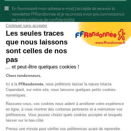
En fournissant mon adresse e-mail, j'accepte de recevoir la
newsletter FFRandonnée et je reconnais avoir pris connaissance
de
notre politique de confidentialité
Continuer sans accepter
Les seules traces
que nous laissons
sont celles de nos
S'inscrire
pas
... et peut-être quelques cookies !
Chers randonneurs,
FFRandonnée
Ici à la
, nous préférons laisser la nature intacte.
Cependant, sur notre site, nous laissons quelques petits cookies
numériques.
Mentions légales et CGU
Rassurez-vous, ces cookies nous aident à améliorer votre expérience
Protection des données
en ligne, à vous montrer des contenus pertinents et à mémoriser vos
Politique de confidentialité
préférences. Vous pouvez choisir quels cookies accepter et lesquels
laisser sur le bas-côté.
Prenez une minute pour vérifier vos préférences avant de reprendre