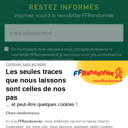
RESTEZ INFORMÉS
Inscrivez-vous à la newsletter FFRandonnée
En fournissant mon adresse e-mail, j'accepte de recevoir la
newsletter FFRandonnée et je reconnais avoir pris connaissance
de
notre politique de confidentialité
Continuer sans accepter
Les seules traces
que nous laissons
sont celles de nos
S'inscrire
pas
... et peut-être quelques cookies !
Chers randonneurs,
FFRandonnée
Ici à la
, nous préférons laisser la nature intacte.
Cependant, sur notre site, nous laissons quelques petits cookies