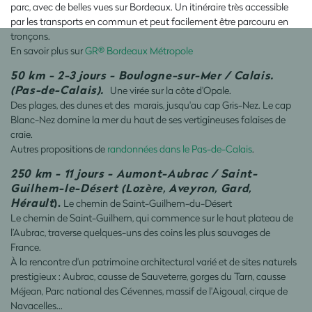
parc, avec de belles vues sur Bordeaux. Un itinéraire très accessible
par les transports en commun et peut facilement être parcouru en
tronçons.
En savoir plus sur
GR® Bordeaux Métropole
50 km - 2-3 jours - Boulogne-sur-Mer / Calais.
(Pas-de-Calais).
Une virée sur la côte d'Opale.
Des plages, des dunes et des marais, jusqu'au cap Gris-Nez. Le cap
Blanc-Nez domine la mer du haut de ses vertigineuses falaises de
craie.
Autres propositions de
randonnées dans le Pas-de-Calais
.
250 km - 11 jours - Aumont-Aubrac / Saint-
Guilhem-le-Désert
(Lozère, Aveyron, Gard,
Hérault
).
Le chemin de Saint-Guilhem-du-Désert
Le chemin de Saint-Guilhem, qui commence sur le haut plateau de
l’Aubrac, traverse quelques-uns des coins les plus sauvages de
France.
À la rencontre d'un patrimoine architectural varié et de sites naturels
prestigieux : Aubrac, causse de Sauveterre, gorges du Tarn, causse
Méjean, Parc national des Cévennes, massif de l'Aigoual, cirque de
Navacelles…