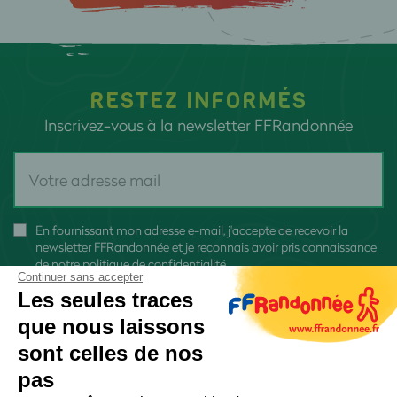
RESTEZ INFORMÉS
Inscrivez-vous à la newsletter FFRandonnée
En fournissant mon adresse e-mail, j'accepte de recevoir la
newsletter FFRandonnée et je reconnais avoir pris connaissance
de
notre politique de confidentialité
Continuer sans accepter
Les seules traces
que nous laissons
sont celles de nos
S'inscrire
pas