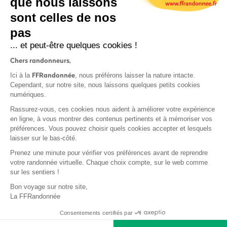
que nous laissons
sont celles de nos
S'inscrire
pas
... et peut-être quelques cookies !
Chers randonneurs,
FFRandonnée
Ici à la
, nous préférons laisser la nature intacte.
Cependant, sur notre site, nous laissons quelques petits cookies
numériques.
Mentions légales et CGU
Rassurez-vous, ces cookies nous aident à améliorer votre expérience
Protection des données
en ligne, à vous montrer des contenus pertinents et à mémoriser vos
Politique de confidentialité
préférences. Vous pouvez choisir quels cookies accepter et lesquels
laisser sur le bas-côté.
Prenez une minute pour vérifier vos préférences avant de reprendre
votre randonnée virtuelle. Chaque choix compte, sur le web comme
sur les sentiers !
Contact
Bon voyage sur notre site,
MonGR
La FFRandonnée
Déclaration de sinistre
Consentements certifiés par
Base documentaire